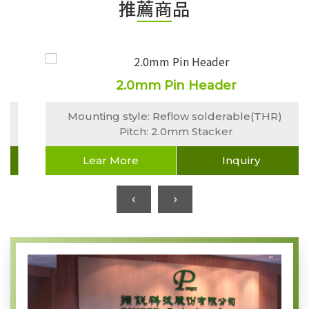
推薦商品
2.0mm Pin Header
Mounting style: Reflow solderable(THR)
Pitch: 2.0mm Stacker
Lear More
Inquiry
‹
›