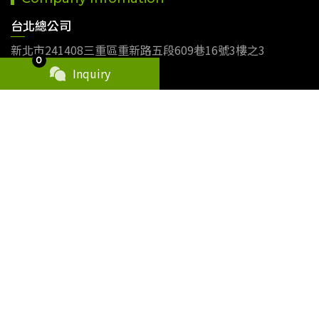
台北總公司
新北市241408三重區重新路五段609巷16號3樓之3
0
T.+886-2-2999-9001
Inquiry
F.+886-2-2999-9002
江門市銳士康電子有限公司
廣東省江門市新會區三江鎮三江大道62號銀洲灣科創產業園
二期7、8座
T.+86-750-6206168
昆山立河精密電子有限公司
江蘇省昆山市千燈镇協易路150號
T.+86-512-57409555
F.+86-512-57408233
Product Category