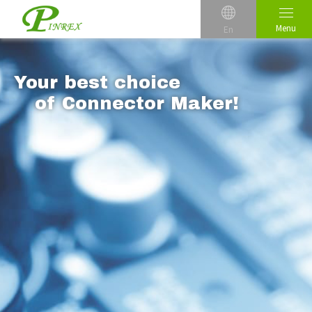
Menu
En
Your best 
r!
of Conn