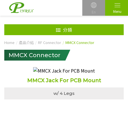
Menu
En
分類
Home
產品介紹
RF Connector
MMCX Connector
MMCX Connector
MMCX Jack For PCB Mount
w/ 4 Legs