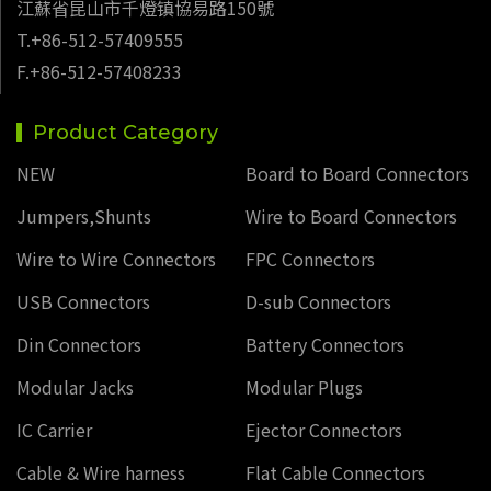
江蘇省昆山市千燈镇協易路150號
T.+86-512-57409555
F.+86-512-57408233
Product Category
NEW
Board to Board Connectors
Jumpers,Shunts
Wire to Board Connectors
Wire to Wire Connectors
FPC Connectors
USB Connectors
D-sub Connectors
Din Connectors
Battery Connectors
Modular Jacks
Modular Plugs
IC Carrier
Ejector Connectors
Cable & Wire harness
Flat Cable Connectors