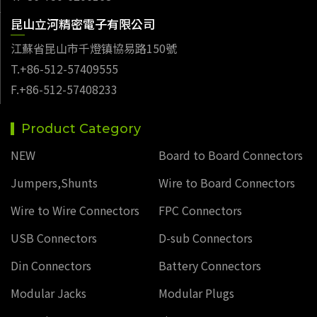
昆山立河精密電子有限公司
江蘇省昆山市千燈镇協易路150號
T.+86-512-57409555
F.+86-512-57408233
Product Category
NEW
Board to Board Connectors
Jumpers,Shunts
Wire to Board Connectors
Wire to Wire Connectors
FPC Connectors
USB Connectors
D-sub Connectors
Din Connectors
Battery Connectors
Modular Jacks
Modular Plugs